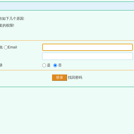
有如下几个原因:
复的权限!
户名
Email
录
是
否
找回密码