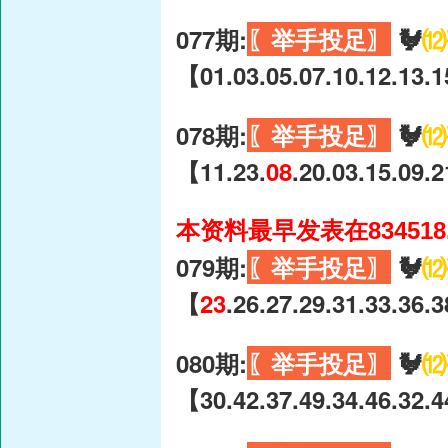
077期:
〖举手投足〗
🐓
⑿
【01.03.05.07.10.12.13.1
078期:
〖举手投足〗
🐓
⑿
【11.23.
08
.20.03.15.09.
本资料最早发表在834518
079期:
〖举手投足〗
🐓
⑿
【
23
.26.27.29.31.33.36.
080期:
〖举手投足〗
🐓
⑿
【30.42.37.49.34.46.32.4