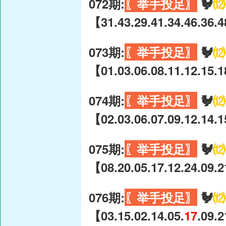
072期:
〖举手投足〗
🐓
⑿
【31.43.29.41.34.46.36.4
073期:
〖举手投足〗
🐓
⑿
【01.03.06.08.11.12.15.1
074期:
〖举手投足〗
🐓
⑿
【02.03.06.07.09.12.14.1
075期:
〖举手投足〗
🐓
⑿
【08.20.05.17.12.24.09.2
076期:
〖举手投足〗
🐓
⑿
【03.15.02.14.05.
17
.09.