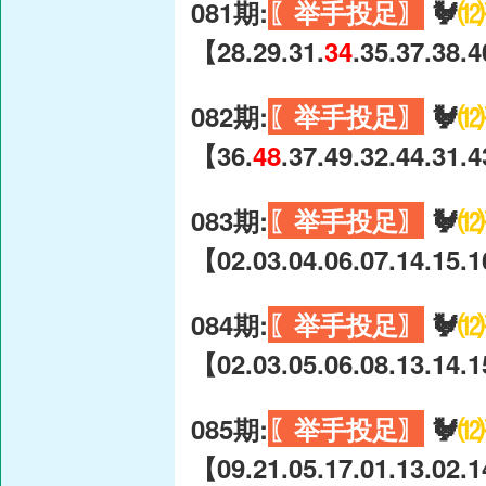
081期:
〖举手投足〗
🐓
⑿
【28.29.31.
34
.35.37.38.
082期:
〖举手投足〗
🐓
⑿
【36.
48
.37.49.32.44.31.
083期:
〖举手投足〗
🐓
⑿
【02.03.04.06.07.14.15.1
084期:
〖举手投足〗
🐓
⑿
【02.03.05.06.08.13.14.1
085期:
〖举手投足〗
🐓
⑿
【09.21.05.17.01.13.02.1