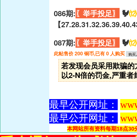
086期:
〖举手投足〗
🐓
⑿
【27.28.31.32.36.39.40.4
087期:
〖举手投足〗
🐓
⑿
此帖售价 200 铜币,已有 0 人购买
若发现会员采用欺骗的
以2-N倍的罚金,严重者封
最早公开网址：
www
最早公开网址：
www
本网站所有资料每期18点30