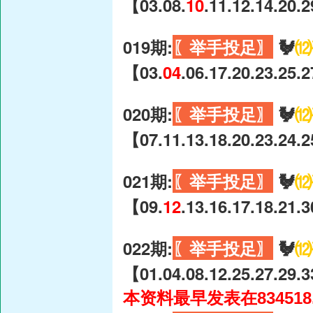
【03.08.
10
.11.12.14.20.
019期:
〖举手投足〗
🐓
⑿
【03.
04
.06.17.20.23.25.
020期:
〖举手投足〗
🐓
⑿
【07.11.13.18.20.23.24.2
021期:
〖举手投足〗
🐓
⑿
【09.
12
.13.16.17.18.21.
022期:
〖举手投足〗
🐓
⑿
【01.04.08.12.25.27.29.3
本资料最早发表在834518