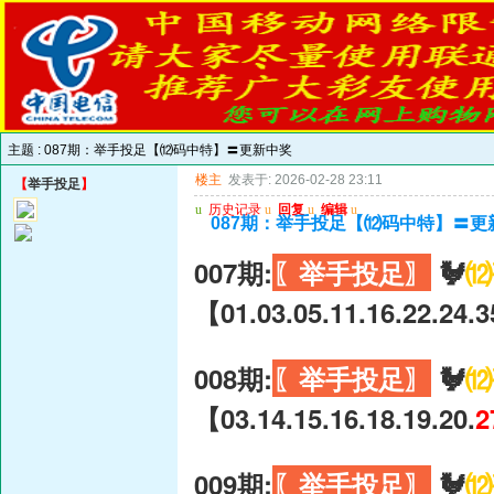
主题 :
087期：举手投足【⑿码中特】〓更新中奖
楼主
发表于: 2026-02-28 23:11
【
举手投足
】
u
历史记录
u
回复
u
编辑
u
087期：举手投足【⑿码中特】〓更
007期:
〖举手投足〗
🐓
⑿
【01.03.05.11.16.22.24.3
008期:
〖举手投足〗
🐓
⑿
【03.14.15.16.18.19.20.
2
009期:
〖举手投足〗
🐓
⑿